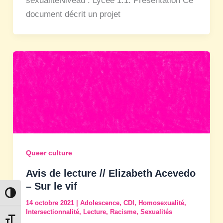
sexualitéNiveau : Lycée 1.1. Présentation Ce
document décrit un projet
Queer culture
Avis de lecture // Elizabeth Acevedo
– Sur le vif
Passer en contraste élevé
14 octobre 2021
|
Adolescence
,
CDI
,
Homosexualité
,
Intersectionnalité
,
Lecture
,
Racisme
,
Sexualités
Changer la taille de la police