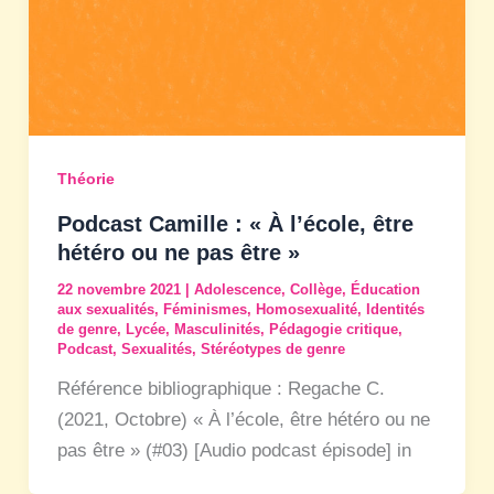
Théorie
Podcast Camille : « À l’école, être
hétéro ou ne pas être »
22 novembre 2021
|
Adolescence
,
Collège
,
Éducation
aux sexualités
,
Féminismes
,
Homosexualité
,
Identités
de genre
,
Lycée
,
Masculinités
,
Pédagogie critique
,
Podcast
,
Sexualités
,
Stéréotypes de genre
Référence bibliographique : Regache C.
(2021, Octobre) « À l’école, être hétéro ou ne
pas être » (#03) [Audio podcast épisode] in