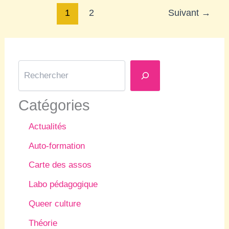
1
2
Suivant
→
R
e
c
h
Catégories
e
r
Actualités
c
h
Auto-formation
e
r
Carte des assos
Labo pédagogique
Queer culture
Théorie