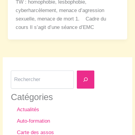
TW : homophobie, lesbophobie,
cyberharcèlement, menace d’agression
sexuelle, menace de mort 1. Cadre du
cours Il s’agit d’une séance d’EMC
R
e
c
h
Catégories
e
r
Actualités
c
h
Auto-formation
e
r
Carte des assos