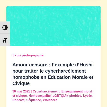
Passer en contraste élevé
Changer la taille de la police
Labo pédagogique
Amour censure : l’exemple d’Hoshi
pour traiter le cyberharcèlement
homophobe en Education Morale et
Civique
30 mai 2021
|
Cyberharcèlement
,
Enseignement moral
et civique
,
Homosexualité
,
LGBTQIA+ phobies
,
Lycée
,
Podcast
,
Séquence
,
Violences