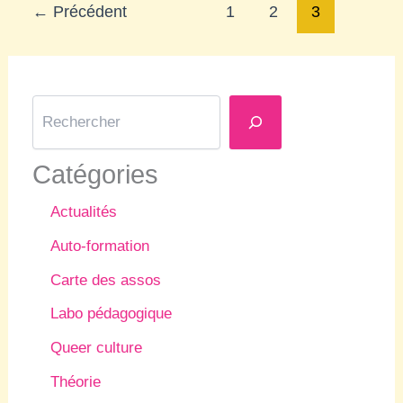
←
Précédent
1
2
3
R
e
c
h
Catégories
e
r
Actualités
c
h
Auto-formation
e
r
Carte des assos
Labo pédagogique
Queer culture
Théorie